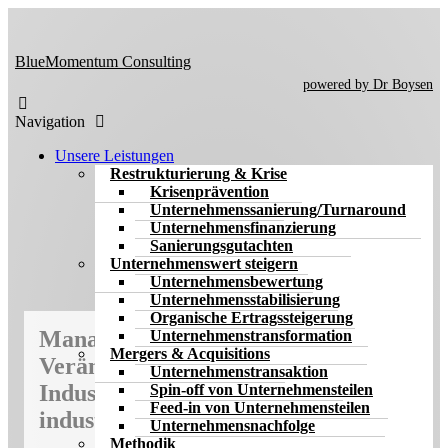
Skip
to
the
BlueMomentum Consulting
content
powered by Dr Boysen
Navigation
Unsere Leistungen
Restrukturierung & Krise
Krisenprävention
Unternehmenssanierung/Turnaround
Unternehmens­finanzierung
Sanierungsgutachten
Unternehmenswert steigern
Unternehmensbewertung
Unternehmensstabilisierung
Organische Ertragssteigerung
Management von komplexen
Unternehmenstransformation
Mergers & Acquisitions
Veränderungs­prozessen für
Unternehmenstransaktion
Industrie­unternehmen und
Spin-off von Unternehmensteilen
Feed-in von Unternehmensteilen
industrienahe Dienstleister
Unternehmensnachfolge
Methodik