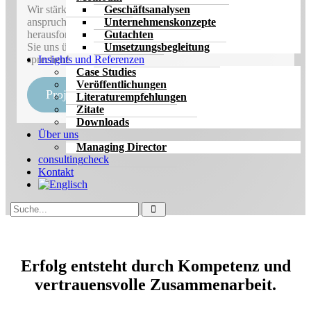
Geschäftsanalysen
Wir stärken Sie und Ihr Unternehmen dabei,
Unternehmenskonzepte
anspruchsvolle Veränderungsprojekte zu bewältigen und
Gutachten
herausfordernde Phasen erfolgreich zu meistern. Lassen
Umsetzungsbegleitung
Sie uns über Ihre unternehmerische Herausforderung
Insights und Referenzen
sprechen!
Case Studies
Veröffentlichungen
Projekt unverbindlich besprechen
Literaturempfehlungen
Zitate
Downloads
Über uns
Managing Director
consulting
check
Kontakt
Erfolg entsteht durch Kompetenz und
vertrauensvolle Zusammenarbeit.