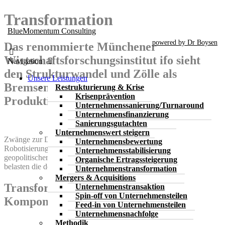
Skip
Transformation
to
BlueMomentum Consulting
the
content
powered by Dr Boysen
Das renommierte Münchener
Wirtschaftsforschungsinstitut ifo sieht
Navigation
den Strukturwandel und Zölle als
Unsere Leistungen
Bremsen für die Industrie und das
Restrukturierung & Krise
Krisenprävention
Produktionspotenzial
Unternehmenssanierung/Turnaround
Unternehmens­finanzierung
Sanierungsgutachten
Unternehmenswert steigern
Zwänge zur Dekarbonisierung, zur Digitalisierung und zur
Unternehmensbewertung
Robotisierung in einer Zeit demographischer Veränderungen und
Unternehmensstabilisierung
geopolitischer Unsicherheiten und schwieriger Finanzierungen
Organische Ertragssteigerung
belasten die deutsche Wirtschaft.
Unternehmenstransformation
Mergers & Acquisitions
Transformation von
Unternehmenstransaktion
Spin-off von Unternehmensteilen
Komponentenherstellern
Feed-in von Unternehmensteilen
Unternehmensnachfolge
Methodik