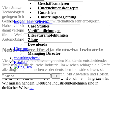
Geschäftsanalysen
Viele Jahrzehnte hatte die deutsche Automobilindustrie die
Unternehmenskonzepte
Technologieführerschaft für effiziente Verbrennungsmotoren mit
Gutachten
geringem Schadstoffausstoß und für hochpräzise arbeitende
Umsetzungsbegleitung
Getriebe inne und wurde damit wirtschaftlich sehr erfolgreich.
Insights und Referenzen
Haben vielleicht gerade diese besondere Leistungsfähigkeit und der
Case Studies
damit verbundene Erfolg zu einer Verharrung und einer Blindheit
Veröffentlichungen
für den Wechsel zur Elektromobilität geführt, die sich in der
Literaturempfehlungen
Automobilindustrie bereits
…
Zitate
Downloads
Neuer Glanz für die deutsche Industrie
Über uns
Managing Director
consulting
check
Viele Jahre waren die offenen globalen Märkte ein entscheidender
Kontakt
Treibstoff für die deutsche Industrie. Inzwischen schlagen die Kräfte
allerdings um und machen es der deutschen Industrie schwer, sich
im globalen Wettbewerb durchzusetzen. Mit Abwarten und Hoffen,
wie man verschiedentlich vernimmt, wird es sicher nicht getan sein.
Wir müssen handeln. Deutsche Industrieunternehmen sind in
dreifacher Weise
…